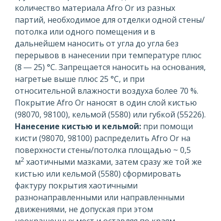
количество материала Afro Or из разных
партий, необходимое для отделки одной стены/
потолка или одного помещения и в
дальнейшем наносить от угла до угла без
перерывов в нанесении при температуре плюс
(8 ― 25) °С. Запрещается наносить на основания,
нагретые выше плюс 25 °С, и при
относительной влажности воздуха более 70 %.
Покрытие Afro Or наносят в один слой кистью
(98070, 98100), кельмой (5580) или губкой (55226).
Нанесение кистью и кельмой:
при помощи
кисти (98070, 98100) распределить Afro Or на
поверхности стены/потолка площадью ~ 0,5
2
м
хаотичными мазками, затем сразу же той же
кистью или кельмой (5580) сформировать
фактуру покрытия хаотичными
разнонаправленными или направленными
движениями, не допуская при этом
неокрашенных мест и оставляя по краям