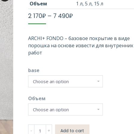
Объем
1 л, 5 л, 15 л
2 170
₽
–
7 490
₽
ARCHI+ FONDO – базовое покрытие в виде
порошка на основе извести для внутренних
работ
base
Объем
Количество
Add to cart