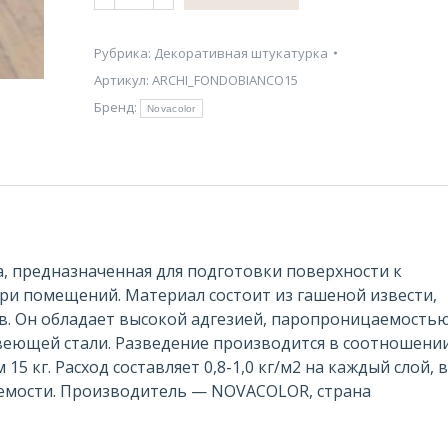
ARCHI
+
Fondo
Рубрика:
Декоративная штукатурка
декоративная
Артикул:
ARCHI_FONDOBIANCO15
штукатурка
Бренд:
Novacolor
Novacolor
, предназначенная для подготовки поверхности к
ри помещений. Материал состоит из гашеной извести,
в. Он обладает высокой адгезией, паропроницаемостью
веющей стали. Разведение производится в соотношени
15 кг. Расход составляет 0,8-1,0 кг/м2 на каждый слой, в
аемости. Производитель — NOVACOLOR, страна