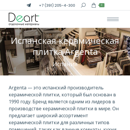
+7 (391) 205-4-300
Поиск:
0
Испанская керамическая
плитка Argenta
Вы здесь:
Испания
Argenta — это испанский производитель
керамической плитки, который был основан в
1990 году. Бренд является одним из лидеров в
производстве керамической плитки в мире. Он
предлагает широкий ассортимент
керамической плитки для различных типов
помещений, таких как ванные комнаты, кухни,