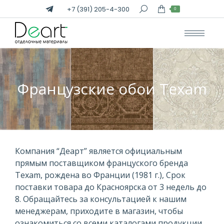
+7 (391) 205-4-300
Поиск:
0
Французские обои Texam
Вы здесь:
Компания “Деарт” является официальным
прямым поставщиком француского бренда
Texam, рождена во Франции (1981 г.), Срок
поставки товара до Красноярска от 3 недель до
8. Обращайтесь за консультацией к нашим
менеджерам, приходите в магазин, чтобы
ознакомиться со всеми каталогами продукции.